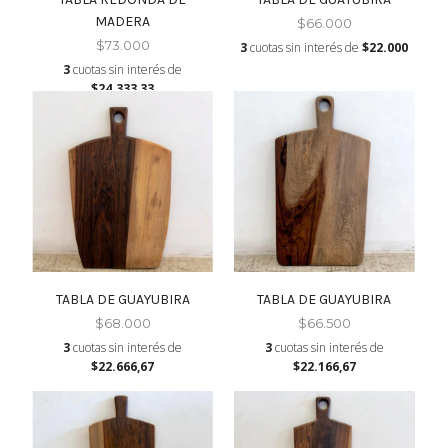
MADERA
$66.000
$73.000
3
cuotas sin interés de
$22.000
3
cuotas sin interés de
$24.333,33
TABLA DE GUAYUBIRA
TABLA DE GUAYUBIRA
$68.000
$66.500
3
cuotas sin interés de
3
cuotas sin interés de
$22.666,67
$22.166,67