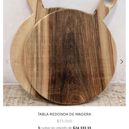
TABLA REDONDA DE MADERA
$73.000
3
cuotas sin interés de
$24.333,33