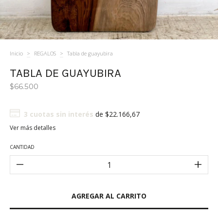
Inicio
>
REGALOS
>
Tabla de guayubira
TABLA DE GUAYUBIRA
$66.500
3
cuotas sin interés
de
$22.166,67
Ver más detalles
CANTIDAD