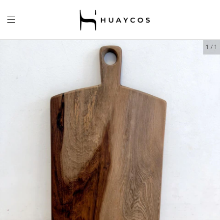
1
/
1