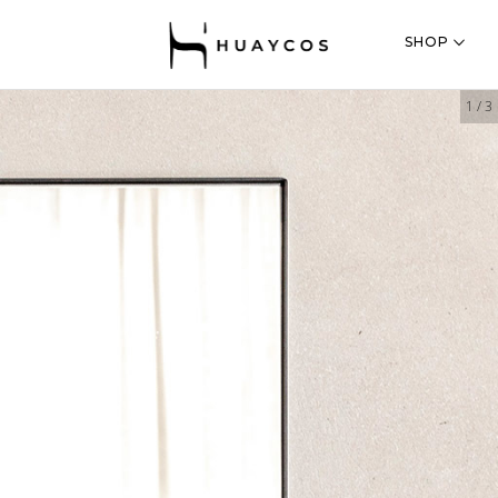
SHOP
1
/
3