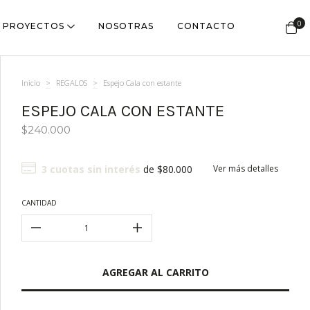
0
PROYECTOS
NOSOTRAS
CONTACTO
Inicio
>
REGALOS
>
Espejo Cala con estante
ESPEJO CALA CON ESTANTE
$240.000
3
cuotas sin interés
de
$80.000
Ver más detalles
CANTIDAD